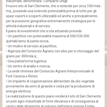
industriale, denominata “Comparto Ghig
i
”.
Il nuovo sito di San Clemente, che si estende per circa 100/mila
mq., possiede una notevole potenzialità prima di tutto per gli
spazi coperti e scoperti utilizzabili ed anche e principalmente,
per la posizione geografica estremamente strategica per le
attività industriali e di servizio.
Il piano di investimenti che si sta attuando prevede:
• Un pastificio con potenzialità massima di 500/535.000
quintali/anno di pasta secca;
• Un mulino di servizio al pastificio;
• Agenzia del Consorzio Agrario con silos per lo stoccaggio del
grano per 300mila q.;
• Una piattaforma logistica;
• Un centro di analisi e ricerca;
• La sede riminese del Consorzio Agrario Interprovinciale di
Forlì-Cesena e Rimini.
• Un impianto di cogenerazione alimentato da olio vegetale
proveniente da semi di girasole e colza per la produzione di
energia elettrica.
La realizzazione di questo piano renderà il sito di San Clemente
un polo agro-industriale di forte rilevanza e di conseguenza al
centro delle dinamiche di sviluppo dell’intera regione Emilia-