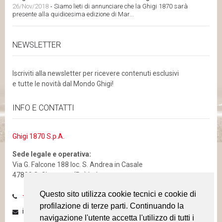
26/Nov/2018
-
Siamo lieti di annunciare che la Ghigi 1870 sarà
presente alla quidicesima edizione di Mar...
NEWSLETTER
Iscriviti alla newsletter per ricevere contenuti esclusivi
e tutte le novità dal Mondo Ghigi!
INFO E CONTATTI
Ghigi 1870 S.p.A.
Sede legale e operativa:
Via G. Falcone 188 loc. S. Andrea in Casale
47832 S. Clemente (Rn) Italy
Questo sito utilizza cookie tecnici e cookie di
Questo sito utilizza cookie tecnici e cookie di
+39 0541 856811 - Fax: +39 0541 987011
profilazione di terze parti. Continuando la
profilazione di terze parti. Continuando la
info@ghigi.eu
navigazione l'utente accetta l'utilizzo di tutti i
navigazione l'utente accetta l'utilizzo di tutti i