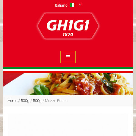
Italiano
Home
/
500g
/
500g
/
Mezze Penne