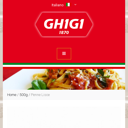
Italiano
Home
/
500g
/
Penne Lisce