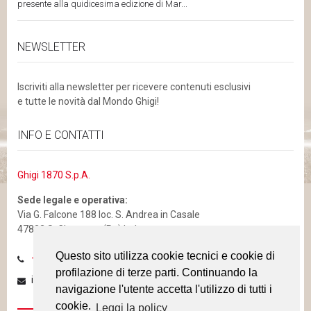
presente alla quidicesima edizione di Mar...
NEWSLETTER
Iscriviti alla newsletter per ricevere contenuti esclusivi
e tutte le novità dal Mondo Ghigi!
INFO E CONTATTI
Ghigi 1870 S.p.A.
Sede legale e operativa:
Via G. Falcone 188 loc. S. Andrea in Casale
47832 S. Clemente (Rn) Italy
Questo sito utilizza cookie tecnici e cookie di
Questo sito utilizza cookie tecnici e cookie di
+39 0541 856811 - Fax: +39 0541 987011
profilazione di terze parti. Continuando la
profilazione di terze parti. Continuando la
info@ghigi.eu
navigazione l'utente accetta l'utilizzo di tutti i
navigazione l'utente accetta l'utilizzo di tutti i
cookie.
cookie.
Leggi la policy
Leggi la policy